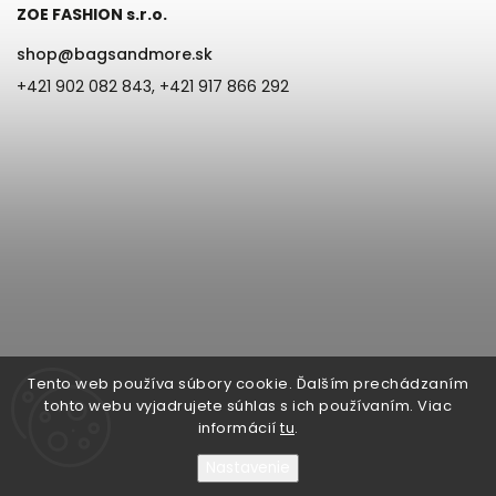
ZOE FASHION s.r.o.
shop
@
bagsandmore.sk
+421 902 082 843, +421 917 866 292
Tento web používa súbory cookie. Ďalším prechádzaním
tohto webu vyjadrujete súhlas s ich používaním. Viac
informácií
tu
.
Nastavenie
Copyright 2026
Bags & more | ZOE Fashion s.r.o. Župná 6, 945 01
Komárno, IČO: 44877790, IČ DPH: SK2022869090
. Všetky práva