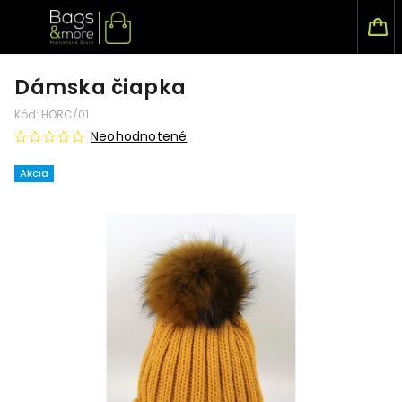
Dámska čiapka
Kód:
HORC/01
Neohodnotené
Akcia