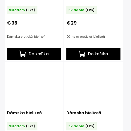
Skladom
(1 ks)
Skladom
(1 ks)
€36
€29
Dámska erotická bielizeň
Dámska erotická bielizeň
Do košíka
Do košíka
Dámska bielizeň
Dámska bielizeň
Skladom
(1 ks)
Skladom
(1 ks)