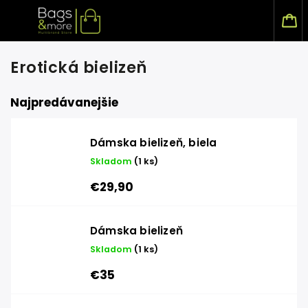
Erotická bielizeň
Najpredávanejšie
Dámska bielizeň, biela
Skladom
(1 ks)
€29,90
Dámska bielizeň
Skladom
(1 ks)
€35