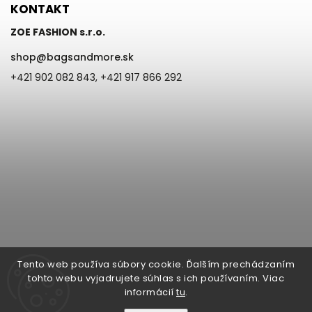
KONTAKT
ZOE FASHION s.r.o.
shop
@
bagsandmore.sk
+421 902 082 843, +421 917 866 292
Tento web používa súbory cookie. Ďalším prechádzaním
tohto webu vyjadrujete súhlas s ich používaním. Viac
informácií
tu
.