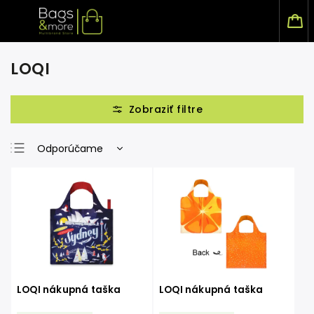
LOQI
Odporúčame
Najlacnejšie
Najdrahšie
Najpredávanejšie
Abecedne
LOQI nákupná taška
LOQI nákupná taška