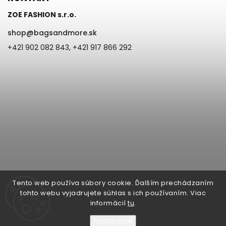
ZOE FASHION s.r.o.
shop
@
bagsandmore.sk
+421 902 082 843, +421 917 866 292
Tento web používa súbory cookie. Ďalším prechádzaním
tohto webu vyjadrujete súhlas s ich používaním. Viac
informácií
tu
.
Nastavenie
Copyright 2026
Bags & more | ZOE Fashion s.r.o. Župná 6, 945 01