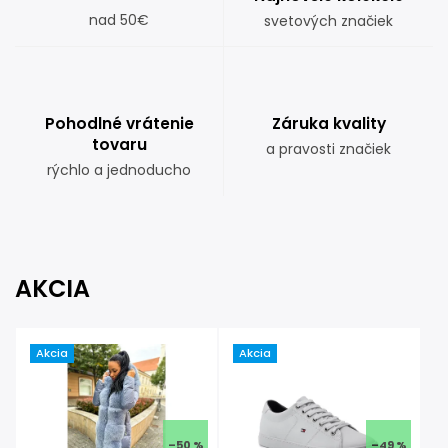
nad 50€
svetových značiek
Pohodlné vrátenie
Záruka kvality
tovaru
a pravosti značiek
rýchlo a jednoducho
AKCIA
Akcia
Akcia
–50 %
–49 %