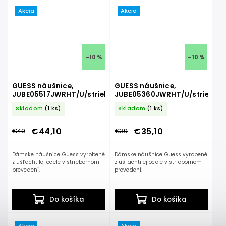
Akcia
Akcia
–10 %
–10 %
GUESS náušnice,
GUESS náušnice,
JUBE05517JWRHT/U/strieborná
JUBE05360JWRHT/U/striebor
Skladom
(1 ks)
Skladom
(1 ks)
€44,10
€35,10
€49
€39
Dámske náušnice Guess vyrobené
Dámske náušnice Guess vyrobené
z ušľachtilej ocele v striebornom
z ušľachtilej ocele v striebornom
prevedení.
prevedení.
Do košíka
Do košíka