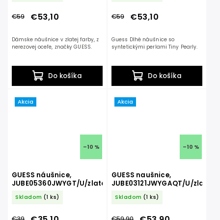
€53,10
€53,10
€59
€59
Dámske náušnice v zlatej farby, z
Guess Dlhé náušnice so
nerezovej oceľe, značky GUESS.
syntetickými perlami Tiny Pearly.
Do košíka
Do košíka
Akcia
Akcia
–10 %
–10 %
GUESS náušnice,
GUESS naušnice,
JUBE05360JWYGT/U/zlatá
JUBE03121JWYGAQT/U/zlatá
Skladom
(1 ks)
Skladom
(1 ks)
€35,10
€53,90
€39
€59,90