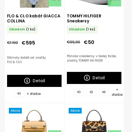
FLO & CLO kabát GIACCA
TOMMY HILFIGER
COLLINA
Sneakersy
Skladom
(1 ks)
Skladom
(1 ks)
€50
€595
€99,90
€1 190
Pánske sneakersy v bielej farbe,
Dámsky kabát od značky
značky TOMMY HILFIGER
FLO & CLO
Detail
Detail
+
40
42
46
+ ďalšie
40
ďalšie
Akcia
Akcia