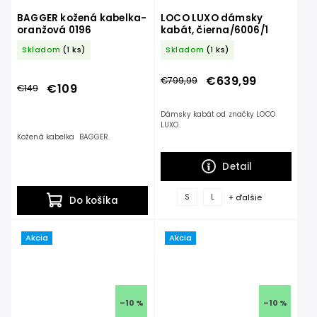
BAGGER kožená kabelka-
LOCO LUXO dámsky
oranžová 0196
kabát, čierna/6006/1
Skladom
(1 ks)
Skladom
(1 ks)
€639,99
€799,99
€109
€149
Dámsky kabát od značky LOCO
LUXO.
Kožená kabelka BAGGER.
Detail
+ ďalšie
S
L
Do košíka
Akcia
Akcia
–10 %
–10 %