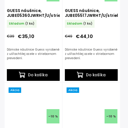
GUESS náušnice,
GUESS náušnice,
JUBE05360JWRHT/U/strieborná
JUBE05517JWRHT/U/strieborn
Skladom
(1 ks)
Skladom
(1 ks)
€35,10
€44,10
€39
€49
Dámske náušnice Guess vyrobené
Dámske náušnice Guess vyrobené
z ušľachtilej ocele v striebornom
z ušľachtilej ocele v striebornom
prevedení.
prevedení.
Do košíka
Do košíka
Akcia
Akcia
–10 %
–10 %