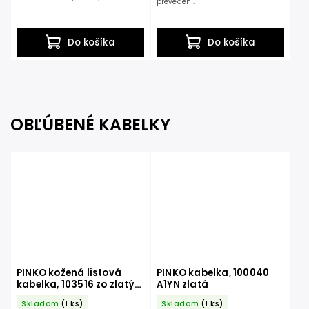
prevedení.
Do košíka
Do košíka
OBĽÚBENÉ KABELKY
PINKO kožená listová
PINKO kabelka, 100040
kabelka, 103516 zo zlatým
A1YN zlatá
kovaním
Skladom
(1 ks)
Skladom
(1 ks)