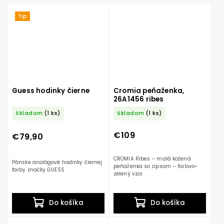
Tip
Guess hodinky čierne
Cromia peňaženka,
26A1456 ribes
Skladom
(1 ks)
Skladom
(1 ks)
€109
€79,90
CROMIA Ribes – malá kožená
Pánske analógové hodinky čiernej
peňaženka so zipsom – fialovo-
farby značky GUESS
zelený vzor.
Do košíka
Do košíka