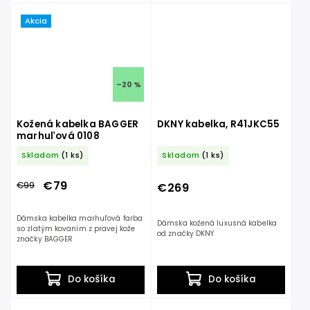
Akcia
–20 %
Kožená kabelka BAGGER
DKNY kabelka, R41JKC55
marhuľová 0108
Skladom
(1 ks)
Skladom
(1 ks)
€79
€99
€269
Dámska kabelka marhuľová farba
Dámska kožená luxusná kabelka
so zlatým kovaním z pravej kože
od značky DKNY
značky BAGGER
Do košíka
Do košíka