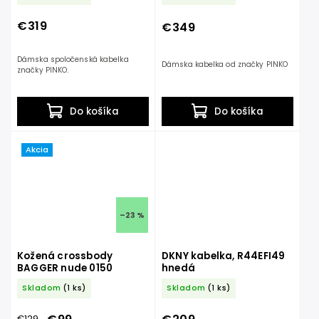
€319
€349
Dámska spoločenská kabelka
Dámska kabelka od značky PINKO
značky PINKO.
Do košíka
Do košíka
Akcia
–23 %
Kožená crossbody
DKNY kabelka, R44EFI49
BAGGER nude 0150
hnedá
Skladom
(1 ks)
Skladom
(1 ks)
€129