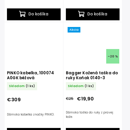
Do košíka
Do košíka
Akcia
–20 %
PINKO kabelka, 100074
Bagger Kožená taška do
A0GK béžová
ruky Koňak 0140-3
Skladom
(1 ks)
Skladom
(1 ks)
€19,90
€25
€309
Dámska taška do ruky z pravej
Dámska kabelka značky PINKO.
kože.