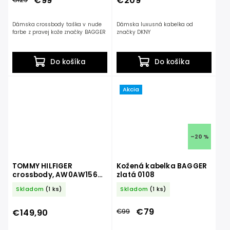
€99
€209
Dámska crossbody taška v nude
Dámska luxusná kabelka od
farbe z pravej kože značky BAGGER
značky DKNY
Do košíka
Do košíka
Akcia
–20 %
TOMMY HILFIGER
Kožená kabelka BAGGER
crossbody, AW0AW15666
zlatá 0108
BDS
Skladom
(1 ks)
Skladom
(1 ks)
€79
€99
€149,90