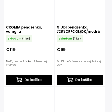
CROMIA peňaženka,
GIUDI peňaženka,
vaniglia
7283CRFCOL/DK/modrá
Skladom
(1 ks)
Skladom
(1 ks)
€119
€99
Malá, ale praktická a k tomu aj
GIUDI peňaženka z pravej teľacej
štýlová.
kože.
Do košíka
Do košíka