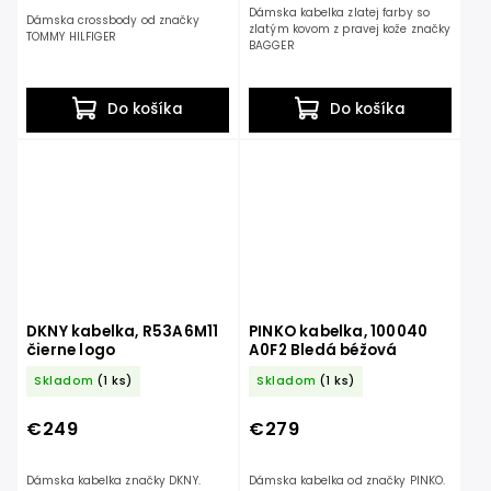
Dámska kabelka zlatej farby so
Dámska crossbody od značky
zlatým kovom z pravej kože značky
TOMMY HILFIGER
BAGGER
Do košíka
Do košíka
DKNY kabelka, R53A6M11
PINKO kabelka, 100040
čierne logo
A0F2 Bledá béžová
Skladom
(1 ks)
Skladom
(1 ks)
€249
€279
Dámska kabelka značky DKNY.
Dámska kabelka od značky PINKO.