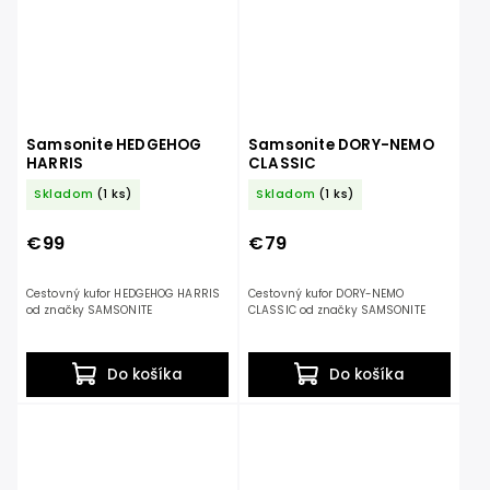
Samsonite HEDGEHOG
Samsonite DORY-NEMO
HARRIS
CLASSIC
Skladom
(1 ks)
Skladom
(1 ks)
€99
€79
Cestovný kufor HEDGEHOG HARRIS
Cestovný kufor DORY-NEMO
od značky SAMSONITE
CLASSIC od značky SAMSONITE
Do košíka
Do košíka