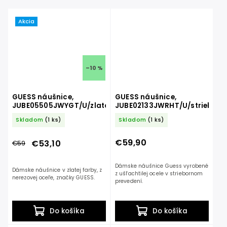
Akcia
–10 %
GUESS náušnice,
GUESS náušnice,
JUBE05505JWYGT/U/zlatá
JUBE02133JWRHT/U/strieborn
Skladom
(1 ks)
Skladom
(1 ks)
€59,90
€53,10
€59
Dámske náušnice Guess vyrobené
Dámske náušnice v zlatej farby, z
z ušľachtilej ocele v striebornom
nerezovej oceľe, značky GUESS.
prevedení.
Do košíka
Do košíka