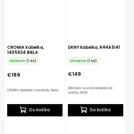
CROMIA kabelka,
DKNY kabelka, R44A5I41
1405934 BIELA
Skladom
(1 ks)
Skladom
(1 ks)
€149
€189
Dámska luxusná kabelka od
CROMIA kabelka crossbody Biela.
značky DKNY
Do košíka
Do košíka