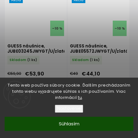
Akcia
Akcia
–10 %
–10 %
GUESS náušnice,
GUESS náušnice,
JUBE03245JWYGT/U/zlaté
JUBE05572JWYGT/U/zlatá
Skladom
(1 ks)
Skladom
(1 ks)
€53,90
€44,10
€59,90
€49
Tento web používa súbory cookie. Ďalším prechádzaním
Dámske náušnice v zlatej farby, z
Dámske náušnice v zlatej farby, z
tohto webu vyjadrujete súhlas s ich používaním. Viac
nerezovej oceľe, značky GUESS.
nerezovej oceľe, značky GUESS.
informácií
tu
.
Nastavenie
Do košíka
Do košíka
Súhlasím
Akcia
Akcia