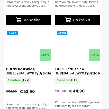
Dámske náušnice v zlatej farby, z
Dámske náušnice v zlatej farby, z
nerezovej oceľe, značky GUESS.
nerezovej oceľe, značky GUESS.
Do košíka
Do košíka
Akcia
Akcia
–10 %
–10 %
GUESS náušnice,
GUESS naušnice,
JUBE02194JWYGT/U/zlaté
JUBE04154JWYGT/U/zlatá
Skladom
(1 ks)
Skladom
(1 ks)
€44,90
€49,90
€53,90
€59,90
Dámske náušnice GUESS vyrobené
Dámske náušnice v zlatej farby, z
z ušľachtilej ocele v zlatom
nerezovej oceľe, značky GUESS.