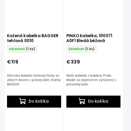
Kožená kabelka BAGGER
PINKO kabelka, 100071
tehlová 0010
A0F1 Bledá béžová
Skladom
(1 ks)
Skladom
(1 ks)
€119
€339
Dámska kabelka tehlovej farby so
Malá kabelka z kolekcie Pinko.
zlatým kovom z pravej kože značky
Model so zapínaním vytvorený z
BAGGER
prírodnej kože.
Do košíka
Do košíka