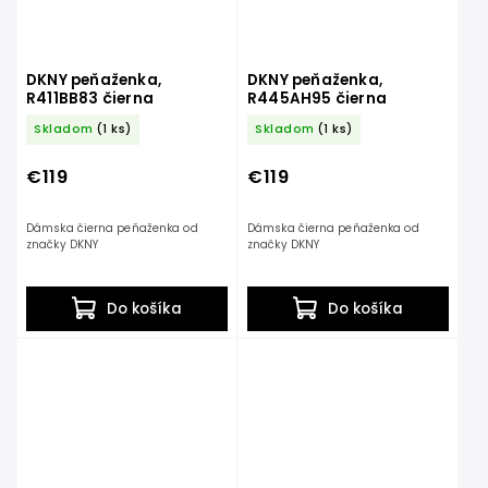
DKNY peňaženka,
DKNY peňaženka,
R411BB83 čierna
R445AH95 čierna
Skladom
(1 ks)
Skladom
(1 ks)
€119
€119
Dámska čierna peňaženka od
Dámska čierna peňaženka od
značky DKNY
značky DKNY
Do košíka
Do košíka