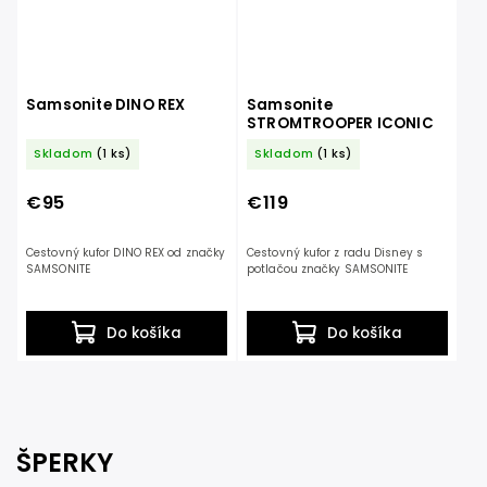
Samsonite DINO REX
Samsonite
STROMTROOPER ICONIC
Skladom
(1 ks)
Skladom
(1 ks)
€95
€119
Cestovný kufor DINO REX od značky
Cestovný kufor z radu Disney s
SAMSONITE
potlačou značky SAMSONITE
Do košíka
Do košíka
ŠPERKY