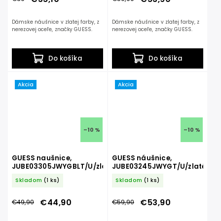
Dámske náušnice v zlatej farby, z
Dámske náušnice v zlatej farby, z
nerezovej oceľe, značky GUESS.
nerezovej oceľe, značky GUESS.
Do košíka
Do košíka
Akcia
Akcia
–10 %
–10 %
GUESS naušnice,
GUESS náušnice,
JUBE03305JWYGBLT/U/zlatá
JUBE03245JWYGT/U/zlaté
Skladom
(1 ks)
Skladom
(1 ks)
€44,90
€53,90
€49,90
€59,90