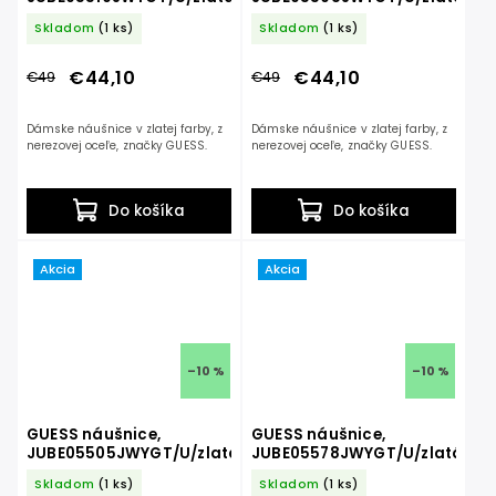
Skladom
(1 ks)
Skladom
(1 ks)
€44,10
€44,10
€49
€49
Dámske náušnice v zlatej farby, z
Dámske náušnice v zlatej farby, z
nerezovej oceľe, značky GUESS.
nerezovej oceľe, značky GUESS.
Do košíka
Do košíka
Akcia
Akcia
–10 %
–10 %
GUESS náušnice,
GUESS náušnice,
JUBE05505JWYGT/U/zlatá
JUBE05578JWYGT/U/zlatá
Skladom
(1 ks)
Skladom
(1 ks)