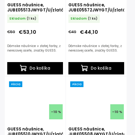
GUESS náušnice,
GUESS náušnice,
JUBE05513JWYGT/U/zlatá
JUBE05572JWYGT/U/zlatá
Skladom
(1 ks)
Skladom
(1 ks)
€53,10
€44,10
€59
€49
Dámske náušnice v zlatej farby, z
Dámske náušnice v zlatej farby, z
nerezovej oceľe, značky GUESS.
nerezovej oceľe, značky GUESS.
Do košíka
Do košíka
Akcia
Akcia
–10 %
–10 %
GUESS náušnice,
GUESS náušnice,
JUBE05510JWYGT/U/zlatá
JUBE05508JWYGT/U/zlatá