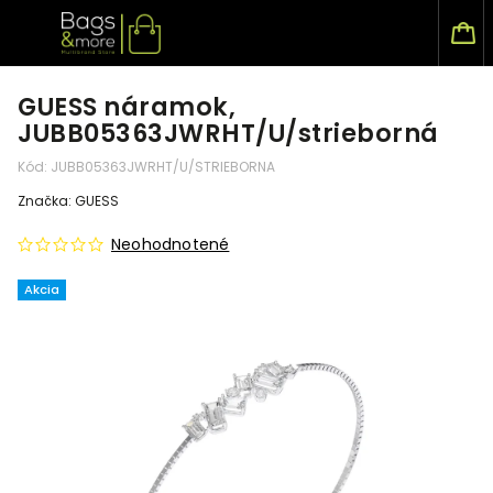
GUESS náramok,
JUBB05363JWRHT/U/strieborná
Kód:
JUBB05363JWRHT/U/STRIEBORNA
Značka:
GUESS
Neohodnotené
Akcia