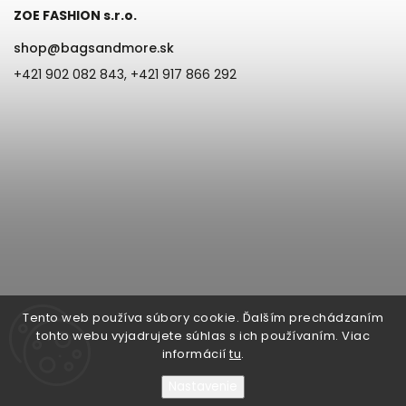
ZOE FASHION s.r.o.
shop
@
bagsandmore.sk
+421 902 082 843, +421 917 866 292
Tento web používa súbory cookie. Ďalším prechádzaním
tohto webu vyjadrujete súhlas s ich používaním. Viac
informácií
tu
.
Nastavenie
Copyright 2026
Bags & more | ZOE Fashion s.r.o. Župná 6, 945 01