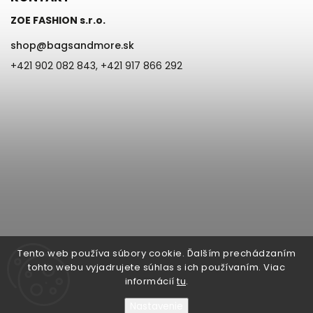
ZOE FASHION s.r.o.
shop
@
bagsandmore.sk
+421 902 082 843, +421 917 866 292
Tento web používa súbory cookie. Ďalším prechádzaním
tohto webu vyjadrujete súhlas s ich používaním. Viac
informácií
tu
.
Nastavenie
Copyright 2026
Bags & more | ZOE Fashion s.r.o. Župná 6, 945 01