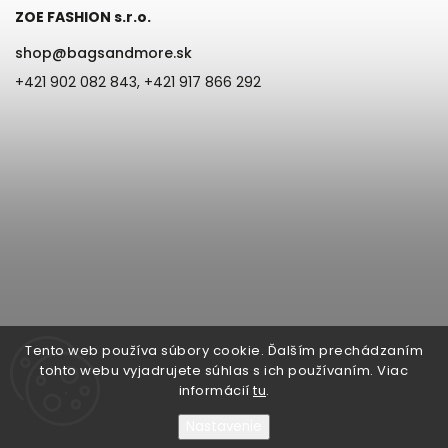
ZOE FASHION s.r.o.
shop
@
bagsandmore.sk
+421 902 082 843, +421 917 866 292
Tento web používa súbory cookie. Ďalším prechádzaním
tohto webu vyjadrujete súhlas s ich používaním. Viac
informácií
tu
.
Nastavenie
Copyright 2026
Bags & more | ZOE Fashion s.r.o. Župná 6, 945 01