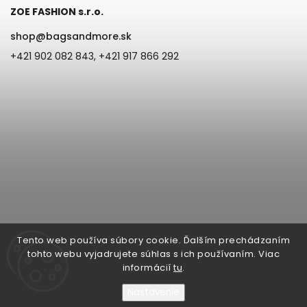
ZOE FASHION s.r.o.
shop
@
bagsandmore.sk
+421 902 082 843, +421 917 866 292
Tento web používa súbory cookie. Ďalším prechádzaním
tohto webu vyjadrujete súhlas s ich používaním. Viac
informácií
tu
.
Nastavenie
Copyright 2026
Bags & more | ZOE Fashion s.r.o. Župná 6, 945 01