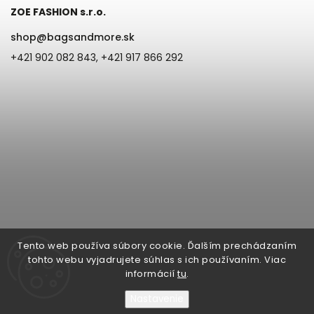
ZOE FASHION s.r.o.
shop
@
bagsandmore.sk
+421 902 082 843, +421 917 866 292
Tento web používa súbory cookie. Ďalším prechádzaním
tohto webu vyjadrujete súhlas s ich používaním. Viac
informácií
tu
.
Nastavenie
Copyright 2026
Bags & more | ZOE Fashion s.r.o. Župná 6, 945 01