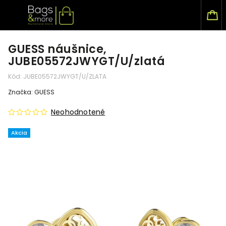
GUESS náušnice,
JUBE05572JWYGT/U/zlatá
Kód:
JUBE05572JWYGT/U/ZLATA
Značka:
GUESS
Neohodnotené
Akcia