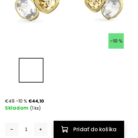
–10 %
€49
–10 %
€44,10
Skladom
(1 ks)
Pridať do košíka