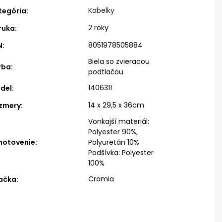
Kabelky
tegória
:
2 roky
ruka
:
8051978505884
N
:
Biela so zvieracou
rba
:
podtlačou
1406311
del
:
14 x 29,5 x 36cm
zmery
:
Vonkajší materiál:
Polyester 90%,
hotovenie
:
Polyuretán 10%
Podšívka: Polyester
100%
Cromia
ačka
: