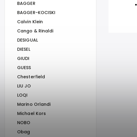
BAGGER
BAGGER-KOCISKI
Calvin Klein
Cango & Rinaldi
DESIGUAL
DIESEL
GIUDI
GUESS
Chesterfield
LIU JO
LOQI
Marino Orlandi
Michael Kors
NOBO
Obag