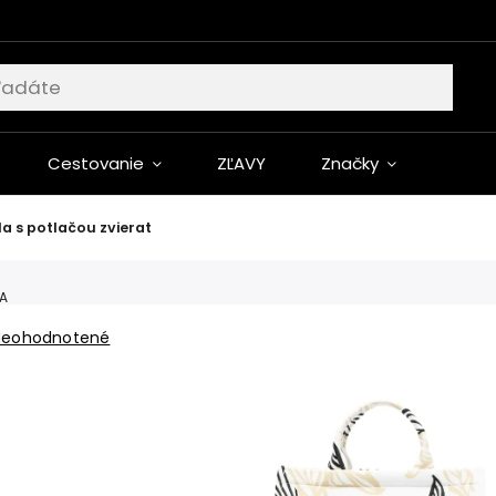
Cestovanie
ZĽAVY
Značky
a s potlačou zvierat
A
Neohodnotené