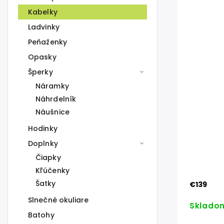
Kabelky
Ladvinky
Peňaženky
Opasky
Šperky
Náramky
Náhrdelník
Náušnice
Hodinky
Doplnky
Čiapky
Kľúčenky
Šatky
€139
Slnečné okuliare
Sklado
Batohy