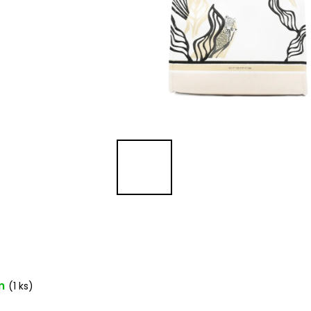
m
(1 ks)