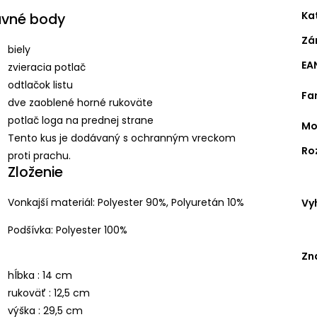
Ka
avné body
Zá
biely
EA
zvieracia potlač
odtlačok listu
Fa
dve zaoblené horné rukoväte
potlač loga na prednej strane
Mo
Tento kus je dodávaný s ochranným vreckom
Ro
proti prachu.
Zloženie
Vonkajší materiál:
Polyester 90%,
Polyuretán 10%
Vy
Podšívka:
Polyester 100%
Zn
hĺbka : 14 cm
rukoväť : 12,5 cm
výška : 29,5 cm