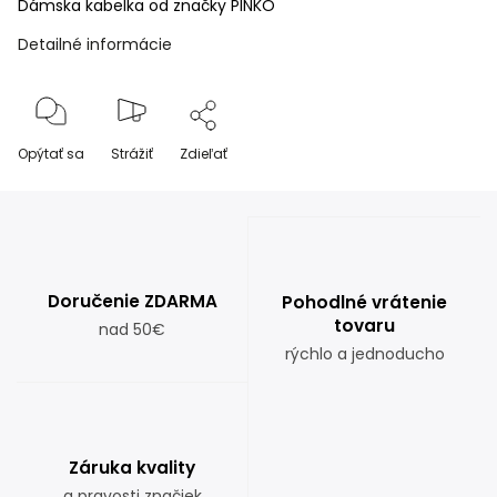
Dámska kabelka od značky PINKO
Detailné informácie
Opýtať sa
Strážiť
Zdieľať
Doručenie ZDARMA
Pohodlné vrátenie
tovaru
nad 50€
rýchlo a jednoducho
Záruka kvality
a pravosti značiek