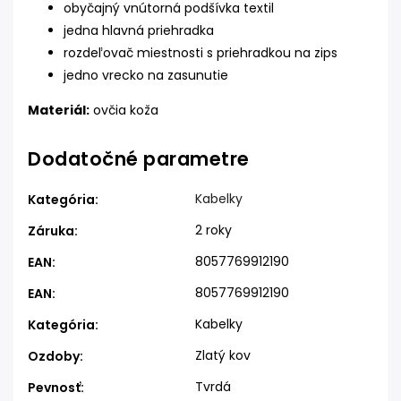
obyčajný vnútorná podšívka textil
jedna hlavná priehradka
rozdeľovač miestnosti s priehradkou na zips
jedno vrecko na zasunutie
Materiál:
ovčia koža
Dodatočné parametre
Kabelky
Kategória
:
2 roky
Záruka
:
8057769912190
EAN
:
8057769912190
EAN
:
Kabelky
Kategória
:
Zlatý kov
Ozdoby
:
Tvrdá
Pevnosť
: