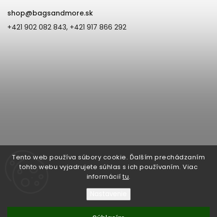
shop
@
bagsandmore.sk
+421 902 082 843, +421 917 866 292
Tento web používa súbory cookie. Ďalším prechádzaním
tohto webu vyjadrujete súhlas s ich používaním. Viac
informácií
tu
.
Nastavenie
Copyright 2026
Bags & more | ZOE Fashion s.r.o. Župná 6, 945 01
Komárno, IČO: 44877790, IČ DPH: SK2022869090
. Všetky práva
vyhradené.