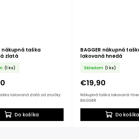
 nákupná taška
BAGGER nákupná tašk
á zlatá
lakovaná hnedá
m
(1 ks)
Skladom
(1 ks)
90
€19,90
aška lakovaná zlatá od značky
Nákupná taška lakovaná hne
BAGGER
Do košíka
Do košík