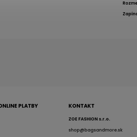
Rozme
Zapín
ONLINE PLATBY
KONTAKT
ZOE FASHION s.r.o.
shop
@
bagsandmore.sk