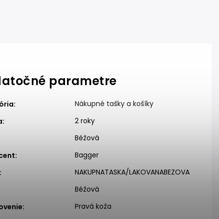
atočné parametre
Nákupné tašky a košíky
ória
:
2 roky
a
:
Béžová
:
Bagger
cent
:
NAKUPNATASKA/LAKOVANABEZOVA
:
Béžová
:
Pravá koža
ovenie
: