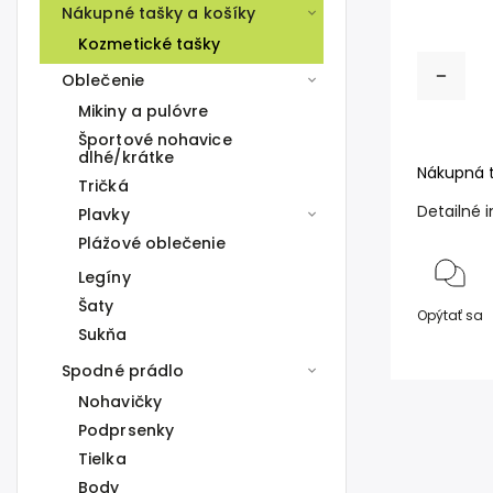
Nákupné tašky a košíky
Kozmetické tašky
Oblečenie
Mikiny a pulóvre
Športové nohavice
dlhé/krátke
Nákupná 
Tričká
Detailné 
Plavky
Plážové oblečenie
Legíny
Šaty
Opýtať sa
Sukňa
Spodné prádlo
Nohavičky
Podprsenky
Tielka
Body