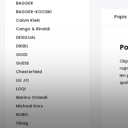
BAGGER
BAGGER-KOCISKI
Popis
Calvin Klein
Cango & Rinaldi
DESIGUAL
Po
DIESEL
GIUDI
Obj
GUESS
najn
Chesterfield
len 
LIU JO
spo
LOQI
Marino Orlandi
Michael Kors
NOBO
Obag