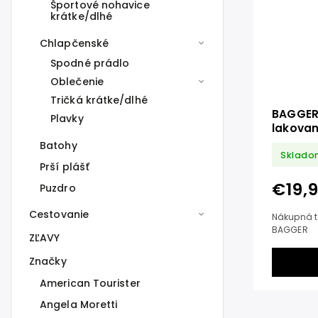
Športové nohavice
krátke/dlhé
Chlapčenské
Spodné prádlo
Oblečenie
Tričká krátke/dlhé
BAGGER
Plavky
lakovan
Batohy
Sklado
Prší plášť
€19,
Puzdro
Cestovanie
Nákupná t
BAGGER
ZĽAVY
Značky
American Tourister
Angela Moretti