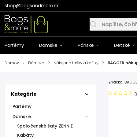
shop@bagsandmore.sk
Parfémy
Dámske
Pánske
Detské
Domov
/
Dámske
/
Nákupné tašky a košíky
/
BAGGER nákup
Značka:
BAGG
Kategórie
Parfémy
Dámske
Spoločenské šaty ZENNIE
Kabáty