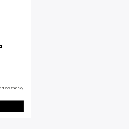
a
dá od značky
a