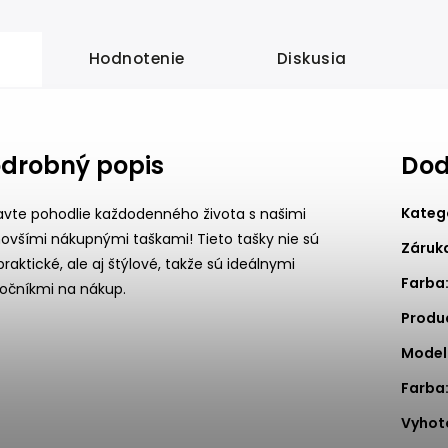
Hodnotenie
Diskusia
drobný popis
Dod
Kateg
avte pohodlie každodenného života s našimi
ovšími nákupnými taškami! Tieto tašky nie sú
Záruk
praktické, ale aj štýlové, takže sú ideálnymi
Farba
ločníkmi na nákup.
Produ
Model
Farba
Vyhot