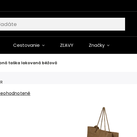
Cestovanie
ZĽAVY
Značky
ná taška lakovaná béžová
ER
Neohodnotené