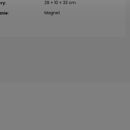
29 × 10 × 33 cm
ry
:
Magnet
anie
: