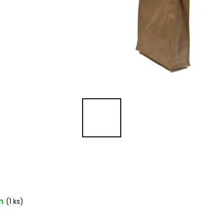
m
(1 ks)