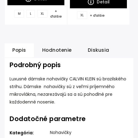
Detail
+
M
L
XL
+ ďalšie
XL
ďalšie
Popis
Hodnotenie
Diskusia
Podrobný popis
Luxusné dámske nohavičky CALVIN KLEIN sú brazilského
strihu. Dámske nohavičky sú z veľmi príjemného
mikrovlákna, nezarezávajú sa a sú pohodlné pre
každodenné nosenie.
Dodatočné parametre
Nohavičky
Kategória
: