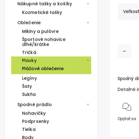
Nákupné tašky a košíky
Kozmetické tašky
Oblečenie
Mikiny a pulóvre
Športové nohavice
dlhé/krátke
Tričká
Plavky
Plážové oblečenie
Legíny
Spodný di
Šaty
Detailné 
Sukňa
Spodné prádlo
Nohavičky
Opýtať sa
Podprsenky
Tielka
Body