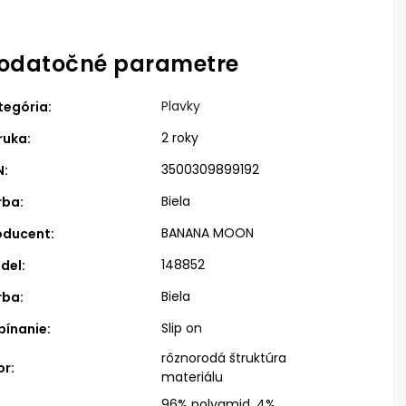
odatočné parametre
Plavky
tegória
:
2 roky
ruka
:
3500309899192
N
:
Biela
rba
:
BANANA MOON
oducent
:
148852
del
:
Biela
rba
:
Slip on
pínanie
:
rôznorodá štruktúra
or
:
materiálu
96% polyamid, 4%