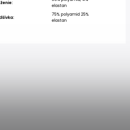
oženie
:
elastan
75% polyamid 25%
dšívka
:
elastan