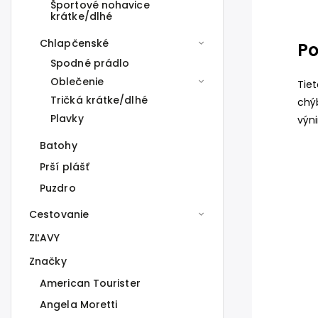
Športové nohavice
krátke/dlhé
Chlapčenské
Po
Spodné prádlo
Oblečenie
Tie
Tričká krátke/dlhé
chý
Plavky
výn
Batohy
Prší plášť
Puzdro
Cestovanie
ZĽAVY
Značky
American Tourister
Angela Moretti