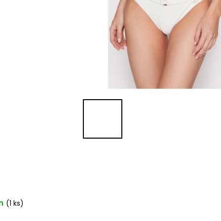
m
(1 ks)