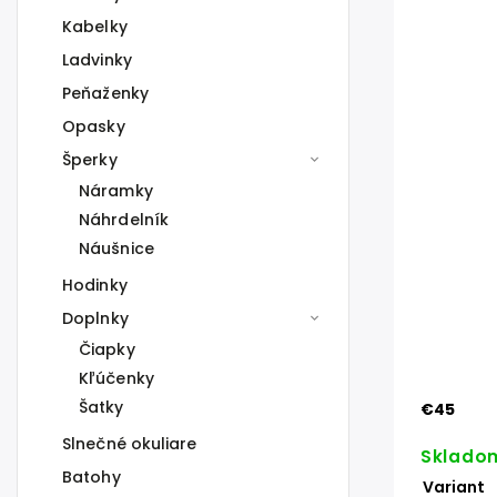
Kabelky
Ladvinky
Peňaženky
Opasky
Šperky
Náramky
Náhrdelník
Náušnice
Hodinky
Doplnky
Čiapky
Kľúčenky
Šatky
€45
Slnečné okuliare
Sklado
Batohy
Variant