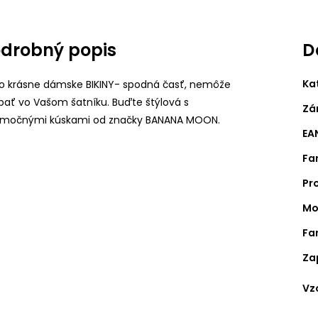
drobný popis
D
Ka
to krásne dámske BIKINY- spodná časť,
nemôže
bať vo Vašom šatníku. Buďte štýlová s
Zá
imočnými kúskami od značky BANANA MOON.
EA
Fa
Pr
Mo
Fa
Za
Vz