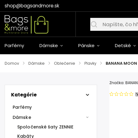
shop@bagsandmore.sk
Parfémy
Dámske
Pánske
Detské
Domov
/
Dámske
/
Oblečenie
/
Plavky
/
BANANA MOON s
Značka:
BANAN
Kategórie
Parfémy
Dámske
Spoločenské šaty ZENNIE
Kabáty