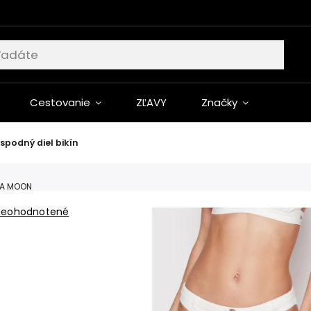
Cestovanie
ZĽAVY
Značky
podný diel bikín
A MOON
Neohodnotené