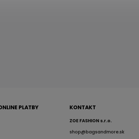
ONLINE PLATBY
KONTAKT
ZOE FASHION s.r.o.
shop
@
bagsandmore.sk