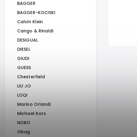
BAGGER
BAGGER-KOCISKI
Calvin Klein
Cango & Rinaldi
DESIGUAL
DIESEL
GIUDI
GUESS
Chesterfield
LIU JO
LOQI
Marino Orlandi
Michael Kors
NOBO
Obag