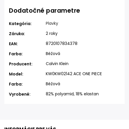
Dodatočné parametre
Plavky
Kategória
:
2 roky
Záruka
:
8720107834378
EAN
:
Béžová
Farba
:
Calvin Klein
Producent
:
KW0KW02142 ACE ONE PIECE
Model
:
Béžová
Farba
:
82% polyamid, 18% elastan
Vyrobené
: