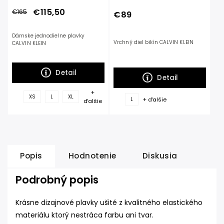
€115,50
€165
€89
Dámske jednodielne plavky
Vrchný diel bikín CALVIN KLEIN
CALVIN KLEIN
Detail
Detail
+
XS
L
XL
+ ďalšie
L
ďalšie
Popis
Hodnotenie
Diskusia
Podrobný popis
Krásne dizajnové plavky ušité z kvalitného elastického
materiálu ktorý nestráca farbu ani tvar.