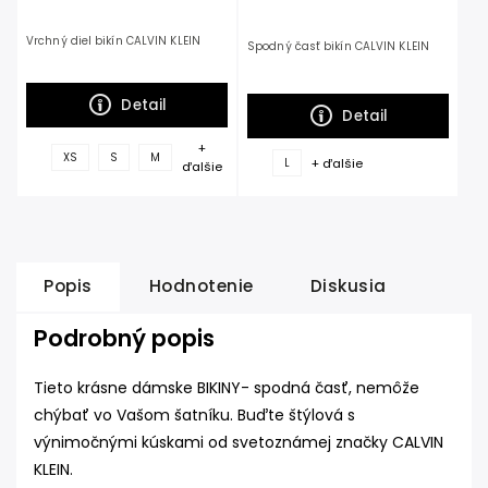
Vrchný diel bikín CALVIN KLEIN
Spodný časť bikín CALVIN KLEIN
Detail
Detail
+
XS
S
M
+ ďalšie
L
ďalšie
Popis
Hodnotenie
Diskusia
Podrobný popis
Tieto krásne dámske BIKINY- spodná časť,
nemôže
chýbať vo Vašom šatníku. Buďte štýlová s
výnimočnými kúskami od svetoznámej značky CALVIN
KLEIN.