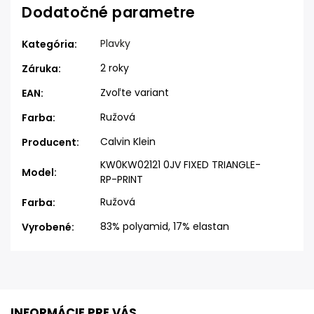
Dodatočné parametre
Plavky
Kategória
:
2 roky
Záruka
:
Zvoľte variant
EAN
:
Ružová
Farba
:
Calvin Klein
Producent
:
KW0KW02121 0JV FIXED TRIANGLE-
Model
:
RP-PRINT
Ružová
Farba
:
83% polyamid, 17% elastan
Vyrobené
:
INFORMÁCIE PRE VÁS