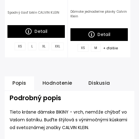
Dámske jednodielne plavky Calvin
Spodný časť bikín CALVIN KLEIN
Klein
Detail
Detail
+
XS
L
XL
XXL
+ ďalšie
XS
M
ďalšie
Popis
Hodnotenie
Diskusia
Podrobný popis
Tieto krásne dámske BIKINY - vrch, nemôže chýbať vo
Vašom šatníku. Buďte štýlová s výnimočnými kúskami
od svetoznámej značky CALVIN KLEIN.