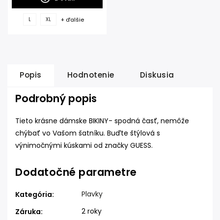
+ ďalšie
L
XL
Popis
Hodnotenie
Diskusia
Podrobný popis
Tieto krásne dámske BIKINY- spodná časť,
nemôže
chýbať vo Vašom šatníku. Buďte štýlová s
výnimočnými kúskami od značky GUESS.
Dodatočné parametre
Plavky
Kategória
:
2 roky
Záruka
: