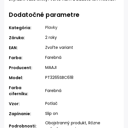
Dodatočné parametre
Plavky
Kategória
:
2 roky
Záruka
:
Zvoľte variant
EAN
:
Farebná
Farba
:
MAAJI
Producent
:
PT3265SBC618
Model
:
Farba
Farebná
ciferníku
:
Potlač
Vzor
:
Slip on
Zapínanie
:
Obojstranný produkt, Rôzne
Podrobnosti
: