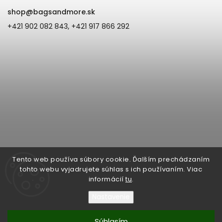
shop
@
bagsandmore.sk
+421 902 082 843, +421 917 866 292
Tento web používa súbory cookie. Ďalším prechádzaním
tohto webu vyjadrujete súhlas s ich používaním. Viac
informácií
tu
.
Nastavenie
Copyright 2026
Bags & more | ZOE Fashion s.r.o. Župná 6, 945 01
Komárno, IČO: 44877790, IČ DPH: SK2022869090
. Všetky práva
vyhradené.
Súhlasím