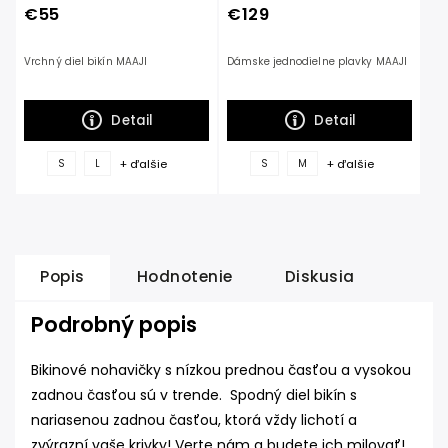
€55
€129
Vrchný diel bikín MAAJI
Dámske jednodielne plavky MAAJI
Detail
Detail
+ ďalšie
+ ďalšie
S
L
S
M
Popis
Hodnotenie
Diskusia
Podrobný popis
Bikinové nohavičky s nízkou prednou časťou a vysokou
zadnou časťou sú v trende.
Spodný diel bikín s
nariasenou zadnou časťou, ktorá vždy lichotí a
zvýrazní vaše krivky!
Verte nám a budete ich milovať!