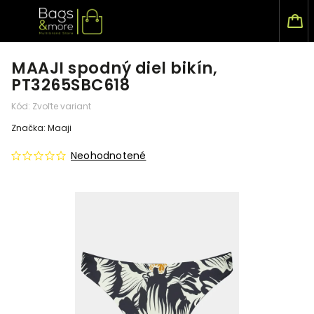
MAAJI spodný diel bikín,
PT3265SBC618
Kód:
Zvoľte variant
Značka:
Maaji
Neohodnotené