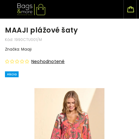
MAAJI plážové šaty
Kód:
1990CTU001/M
Značka:
Maaji
Neohodnotené
Akcia