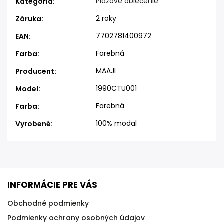
Plážové oblečenie
Kategória
:
2 roky
Záruka
:
7702781400972
EAN
:
Farebná
Farba
:
MAAJI
Producent
:
1990CTU001
Model
:
Farebná
Farba
:
100% modal
Vyrobené
:
INFORMÁCIE PRE VÁS
Obchodné podmienky
Podmienky ochrany osobných údajov