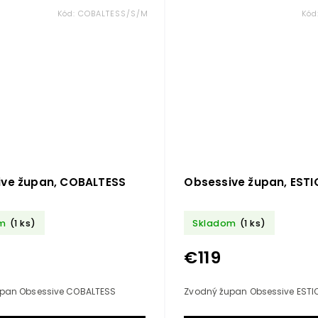
Kód:
COBALTESS/S/M
Kód
ive župan, COBALTESS
Obsessive župan, EST
m
(1 ks)
Skladom
(1 ks)
€119
pan Obsessive COBALTESS
Zvodný župan Obsessive ESTI