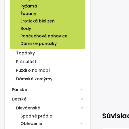
Pyžamá
Župany
Erotická bielizeň
Body
Pančuchové nohavice
Dámske ponožky
Topánky
Prší plášť
Puzdro na mobil
Dámské kostýmy
Pánske
Detské
Dievčenské
Súvisia
Spodné prádlo
Oblečenie