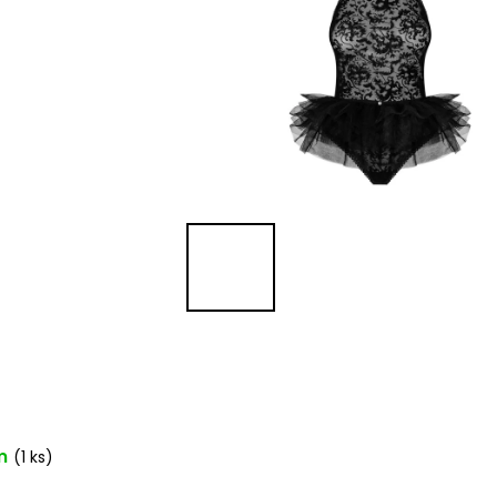
m
(1 ks)