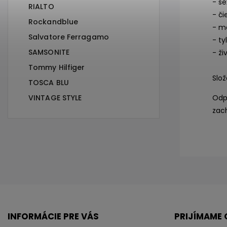
- se
RIALTO
- či
Rockandblue
- m
Salvatore Ferragamo
- t
SAMSONITE
- ži
Tommy Hilfiger
Slož
TOSCA BLU
VINTAGE STYLE
Odp
zach
INFORMÁCIE PRE VÁS
PRIJÍMAME 