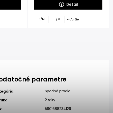
Detail
S/M
L/XL
+ ďalšie
odatočné parametre
Spodné prádlo
tegória
:
2 roky
ruka
:
5901688234129
N
: