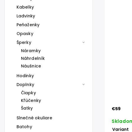
Kabelky
Ladvinky
Peňaženky
Opasky
Šperky
Náramky
Náhrdelník
Náušnice
Hodinky
Doplnky
Čiapky
Kľúčenky
Šatky
€59
Slnečné okuliare
Sklado
Batohy
Variant