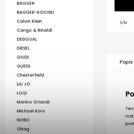
BAGGER
BAGGER-KOCISKI
Calvin Klein
S/M
Cango & Rinaldi
DESIGUAL
DIESEL
GIUDI
Popis
GUESS
Chesterfield
LIU JO
Po
LOQI
Marino Orlandi
Ten
Michael Kors
rozk
NOBO
pos
Obag