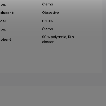
Čierna
rba
:
Obsessive
oducent
:
FRILLES
del
:
Čierna
rba
:
90 % polyamid, 10 %
robené
:
elastan