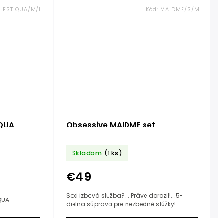
:
ESTIQUA/M/L
Kód:
MAIDME/S/M
IQUA
Obsessive MAIDME set
Skladom
(1 ks)
€49
Sexi izbová služba?... Práve dorazil!...5-
QUA
dielna súprava pre nezbedné slúžky!