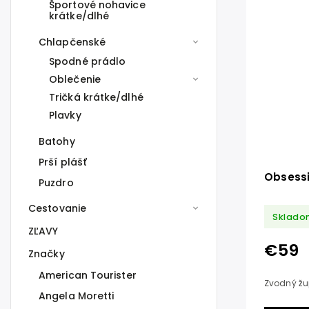
Športové nohavice
krátke/dlhé
Chlapčenské
Spodné prádlo
Oblečenie
Tričká krátke/dlhé
Plavky
Batohy
Prší plášť
Obsess
Puzdro
Cestovanie
Sklado
ZĽAVY
€59
Značky
American Tourister
Zvodný žu
Angela Moretti