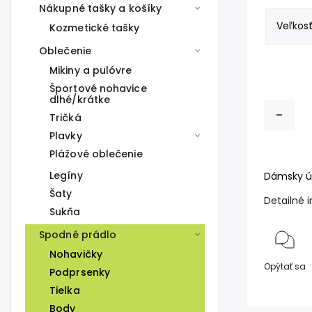
Nákupné tašky a košíky
Kozmetické tašky
Oblečenie
Mikiny a pulóvre
Športové nohavice
dlhé/krátke
Tričká
Plavky
Plážové oblečenie
Legíny
Dámsky úž
Šaty
Detailné 
Sukňa
Spodné prádlo
Nohavičky
Opýtať sa
Podprsenky
Tielka
Body