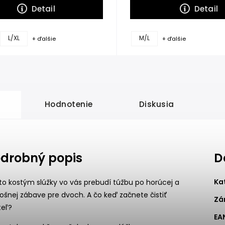
Detail
Detail
L/XL
M/L
+ ďalšie
+ ďalšie
Hodnotenie
Diskusia
drobný popis
D
Ka
to kostým slúžky vo vás prebudí túžbu po horúcej a
ošnej zábave pre dvoch. A čo keď začnete čistiť
Zá
teľ?
EA