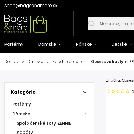
shop@bagsandmore.sk
Parfémy
Dámske
Pánske
Detské
Domov
/
Dámske
/
Spodné prádlo
/
Obsessive kostým, FR
Značka:
Obses
Kategórie
Parfémy
Dámske
Spoločenské šaty ZENNIE
Kabáty