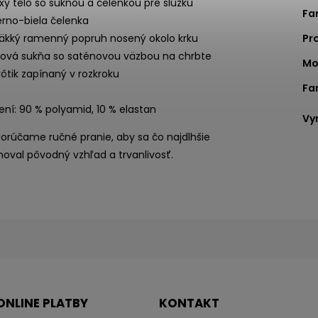
xy telo so sukňou a čelenkou pre slúžku
Fa
erno-biela čelenka
äkký ramenný popruh nosený okolo krku
Pr
ylová sukňa so saténovou väzbou na chrbte
Mo
vôtik zapínaný v rozkroku
Fa
ení: 90 % polyamid, 10 % elastan
Vy
orúčame ručné pranie, aby sa čo najdlhšie
oval pôvodný vzhľad a trvanlivosť.
ONLINE PLATBY
KONTAKT