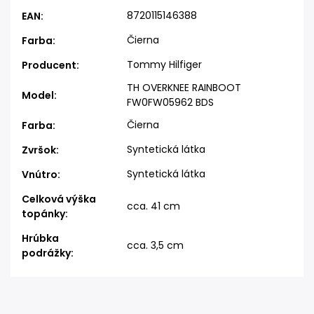
8720115146388
EAN
:
Čierna
Farba
:
Tommy Hilfiger
Producent
:
TH OVERKNEE RAINBOOT
Model
:
FW0FW05962 BDS
Čierna
Farba
:
Syntetická látka
Zvršok
:
Syntetická látka
Vnútro
:
Celková výška
cca. 41 cm
topánky
:
Hrúbka
cca. 3,5 cm
podrážky
: