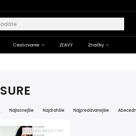
Cestovanie
ZĽAVY
Značky
ASURE
e
Najlacnejšie
Najdrahšie
Najpredávanejšie
Abeced
Kód:
P86-4053F/75D