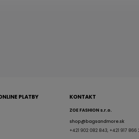
ONLINE PLATBY
KONTAKT
ZOE FASHION s.r.o.
shop
@
bagsandmore.sk
+421 902 082 843, +421 917 866