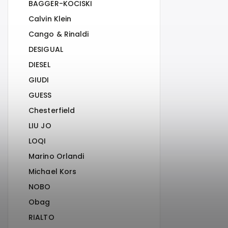
BAGGER-KOCISKI
Calvin Klein
Cango & Rinaldi
DESIGUAL
DIESEL
GIUDI
GUESS
Chesterfield
LIU JO
LOQI
Marino Orlandi
Michael Kors
NOBO
Obag
RIALTO