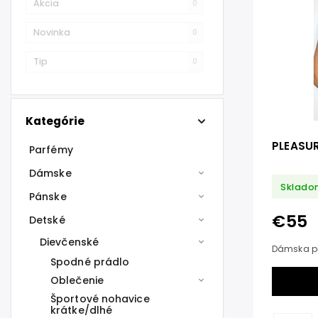
Akcia
0
Novinka
0
Tip
0
Kategórie
PLEASU
Parfémy
Dámske
Sklado
Pánske
€55
Detské
Dievčenské
Dámska po
Spodné prádlo
Oblečenie
Športové nohavice
krátke/dlhé