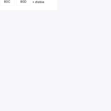
80C
80D
+ ďalšie