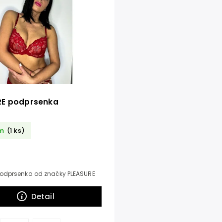
RE podprsenka
m
(1 ks)
dprsenka od značky PLEASURE
Detail