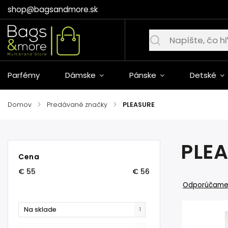
shop@bagsandmore.sk
Parfémy
Dámske
Pánske
Detské
Domov
/
Predávané značky
/
PLEASURE
PLE
Cena
€
55
€
56
Odporúčam
Na sklade
1