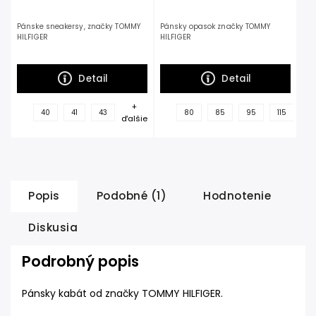
Pánske sneakersy, značky TOMMY
Pánsky opasok značky TOMMY
HILFIGER
HILFIGER
Detail
Detail
+
+
40
41
43
80
85
95
115
ďalšie
ďal
Popis
Podobné (1)
Hodnotenie
Diskusia
Podrobný popis
Pánsky kabát od značky TOMMY HILFIGER.