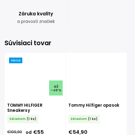
Záruka kvality
a pravosti značiek
Súvisiaci tovar
Akcia
až
–49 %
TOMMY HILFIGER
Tommy Hilfiger opasok
Sneakersy
Skladom
(1 ks)
Skladom
(1 ks)
€55
€54,90
€109,90
od