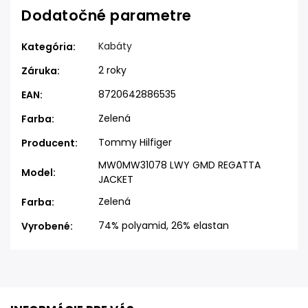
Dodatočné parametre
Kabáty
Kategória
:
2 roky
Záruka
:
8720642886535
EAN
:
Zelená
Farba
:
Tommy Hilfiger
Producent
:
MW0MW31078 LWY GMD REGATTA
Model
:
JACKET
Zelená
Farba
:
74% polyamid, 26% elastan
Vyrobené
: