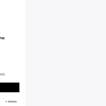
ina
UREN
+ ďalšie