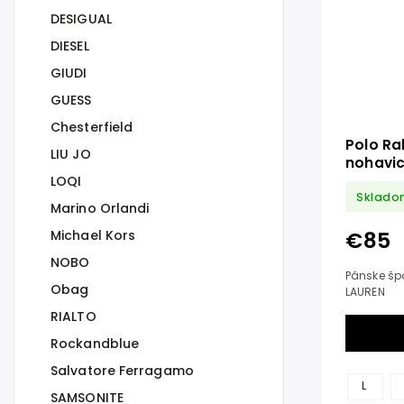
DESIGUAL
DIESEL
GIUDI
GUESS
Chesterfield
Polo Ra
LIU JO
nohavi
LOQI
Sklado
Marino Orlandi
€85
Michael Kors
NOBO
Pánske šp
Obag
LAUREN
RIALTO
Rockandblue
Salvatore Ferragamo
L
SAMSONITE