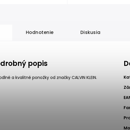
Hodnotenie
Diskusia
drobný popis
D
Ka
dlné a kvalitné ponožky od značky CALVIN KLEIN.
Zá
EA
Fa
Pr
Mo