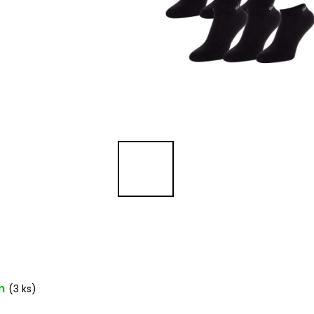
m
(3 ks)