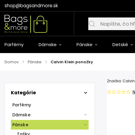
shop@bagsandmore.sk
Parfémy
Dámske
Pánske
Detské
Domov
/
Pánske
/
Calvin Klein ponožky
Značka:
Calvin
Kategórie
Parfémy
Dámske
Pánske
Tašky