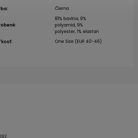
Čierna
rba
:
81% bavlna, 9%
robené
:
polyamid, 9%
polyester, 1% elastan
One Size (EUR 40-46)
ľkosť
:
 292