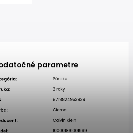
odatočné parametre
Pánske
tegória
:
2 roky
ruka
:
8718824953939
N
:
Čierna
rba
:
Calvin Klein
oducent
:
100001861001999
del
: