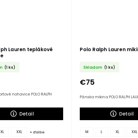
lph Lauren teplákové
Polo Ralph Lauren mik
ce
m
(1 ks)
Skladom
(1 ks)
€75
ortové nohavice POLO RALPH
Pánska mikina POLO RALPH LA
Detail
Detail
XL
XXL
M
L
XL
XXL
+ ďalšie