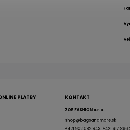
Fa
Vy
Ve
ONLINE PLATBY
KONTAKT
ZOE FASHION s.r.o.
shop
@
bagsandmore.sk
+421 902 082 843, +421 917 866