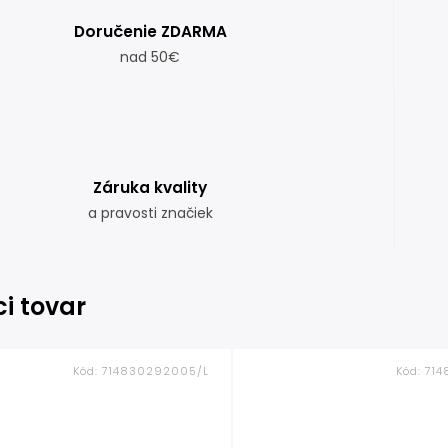
Doručenie ZDARMA
nad 50€
Záruka kvality
a pravosti značiek
ci tovar
Kód:
714830292005/L
Kód:
71