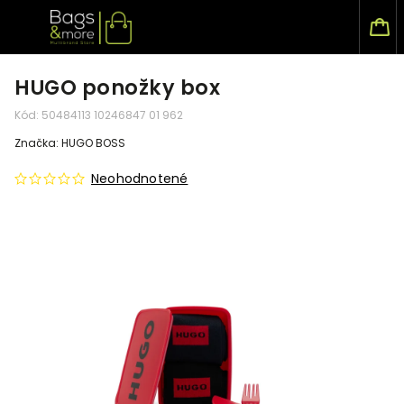
HUGO ponožky box
Kód:
50484113 10246847 01 962
Značka:
HUGO BOSS
Neohodnotené