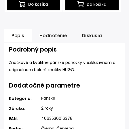
Do košíka
Do košíka
Popis
Hodnotenie
Diskusia
Podrobný popis
Značkové a kvalitné pánske ponožky v exkluzívnom a
originálnom balení značky HUGO.
Dodatočné parametre
Pánske
Kategória
:
2 roky
Záruka
:
4063536016378
EAN
:
Čierna, Červená
Farba
: