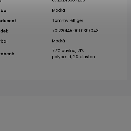
8720245387286
N
:
Modrá
rba
:
Tommy Hilfiger
oducent
:
701220145 001 039/043
del
:
Modrá
rba
:
77% bavlna, 21%
robené
:
polyamid, 2% elastan