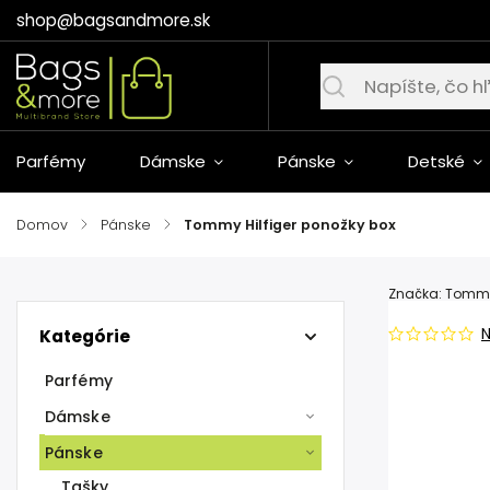
shop@bagsandmore.sk
Parfémy
Dámske
Pánske
Detské
Domov
/
Pánske
/
Tommy Hilfiger ponožky box
Značka:
Tommy 
Kategórie
Parfémy
Dámske
Pánske
Tašky