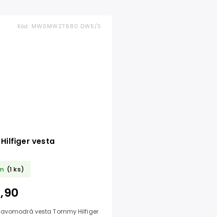
Kód:
MW0MW27680 DW5/S
ilfiger vesta
m
(1 ks)
,90
avomodrá vesta Tommy Hilfiger