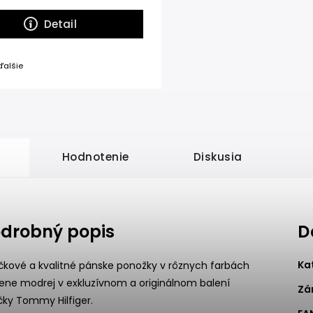
Detail
ďalšie
Hodnotenie
Diskusia
drobný popis
D
Ka
čkové a kvalitné pánske ponožky v rôznych farbách
iene modrej v exkluzívnom a originálnom balení
Zá
čky Tommy Hilfiger.