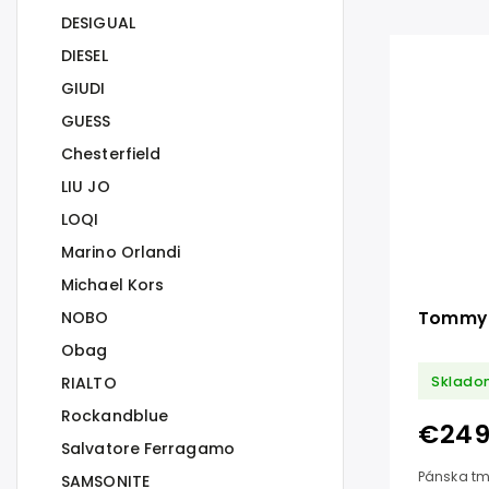
DESIGUAL
DIESEL
GIUDI
GUESS
Chesterfield
LIU JO
LOQI
Marino Orlandi
Michael Kors
NOBO
Tommy H
Obag
Sklado
RIALTO
Rockandblue
€249
Salvatore Ferragamo
Pánska tm
SAMSONITE