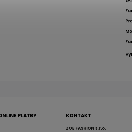
EA
Fa
Pr
Mo
Fa
Vy
ONLINE PLATBY
KONTAKT
ZOE FASHION s.r.o.