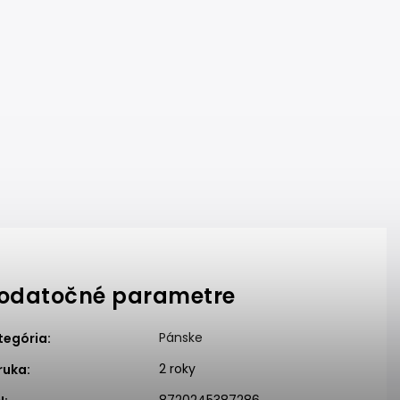
odatočné parametre
Pánske
tegória
:
2 roky
ruka
: