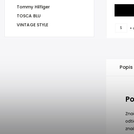
Tommy Hilfiger
TOSCA BLU
VINTAGE STYLE
S
+ 
Popis
Po
Zna
odt
zna