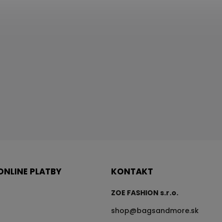
ONLINE PLATBY
KONTAKT
ZOE FASHION s.r.o.
shop
@
bagsandmore.sk