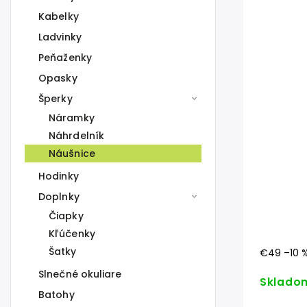
Kabelky
Ladvinky
Peňaženky
Opasky
Šperky
Náramky
Náhrdelník
Náušnice
Hodinky
Doplnky
Čiapky
Kľúčenky
Šatky
€49
–10 
Slnečné okuliare
Sklado
Batohy