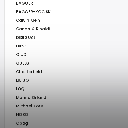
BAGGER
BAGGER-KOCISKI
Calvin Klein
Cango & Rinaldi
DESIGUAL
DIESEL
GIUDI
GUESS
Chesterfield
LIU JO
LOQI
Marino Orlandi
Michael Kors
NOBO
Obag