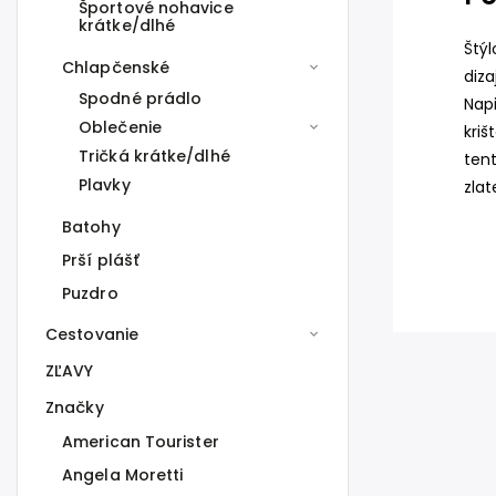
Športové nohavice
krátke/dlhé
Štý
Chlapčenské
diza
Spodné prádlo
Nap
Oblečenie
kriš
Tričká krátke/dlhé
tent
Plavky
zlat
Batohy
Prší plášť
Puzdro
Cestovanie
ZĽAVY
Značky
American Tourister
Angela Moretti