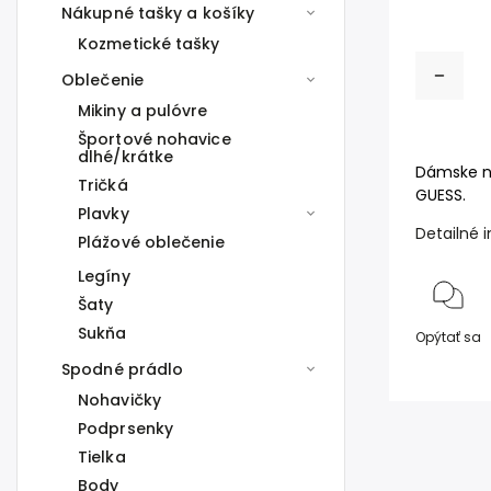
Nákupné tašky a košíky
Kozmetické tašky
Oblečenie
Mikiny a pulóvre
Športové nohavice
dlhé/krátke
Dámske ná
Tričká
GUESS.
Plavky
Detailné 
Plážové oblečenie
Legíny
Šaty
Sukňa
Opýtať sa
Spodné prádlo
Nohavičky
Podprsenky
Tielka
Body