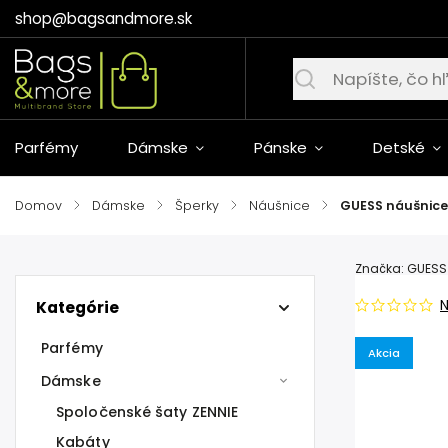
shop@bagsandmore.sk
Parfémy
Dámske
Pánske
Detské
Domov
/
Dámske
/
Šperky
/
Náušnice
/
GUESS náušnice
Značka:
GUESS
Kategórie
Parfémy
Akcia
Dámske
Spoločenské šaty ZENNIE
Kabáty