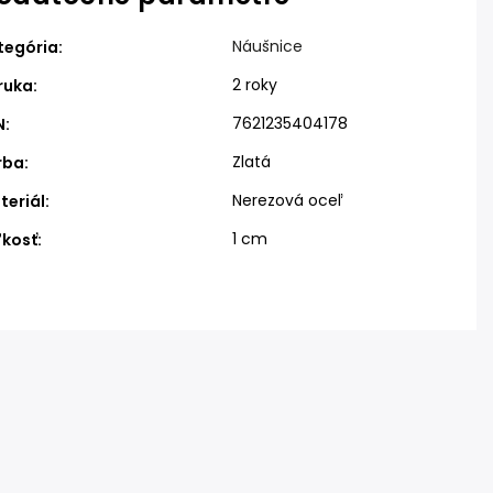
Náušnice
tegória
:
2 roky
ruka
:
7621235404178
N
:
Zlatá
rba
:
Nerezová oceľ
teriál
:
1 cm
ľkosť
: