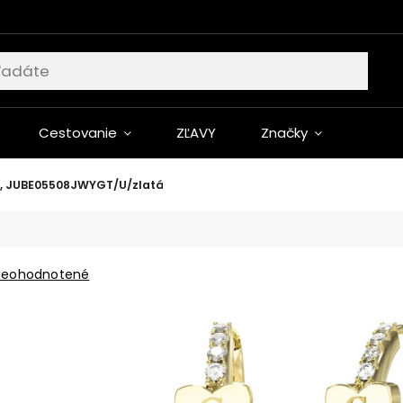
Cestovanie
ZĽAVY
Značky
, JUBE05508JWYGT/U/zlatá
Neohodnotené