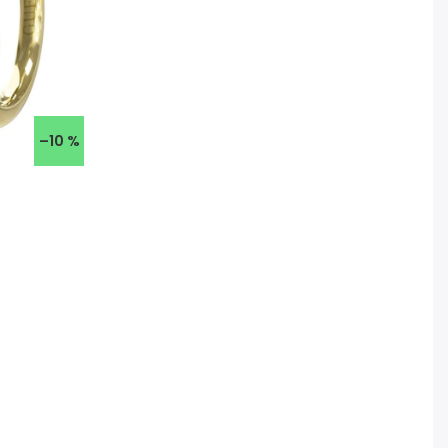
–10 %