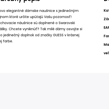
Ka
lovo elegantné dámske naušnice s jedinečným
jnom ktoré určite upútajú Vašu pozornosť!
Zá
ichovacie náušnice sú doplnené o Swarovski
EA
táliky. Chcete vyniknúť? Tak milé dámy osvojte si
o jedinečný doplnok od značky GUESS v krásnej
Fa
ej farbe.
Ma
ve