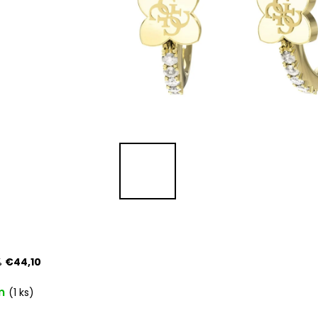
%
€44,10
m
(1 ks)