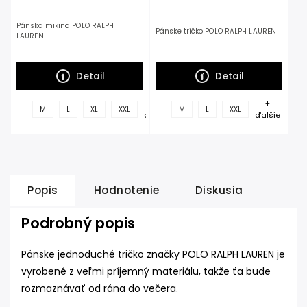
Pánska mikina POLO RALPH
Pánske tričko POLO RALPH LAUREN
LAUREN
Detail
Detail
+
+
M
L
XL
XXL
M
L
XXL
ďalšie
ďalšie
Popis
Hodnotenie
Diskusia
Podrobný popis
Pánske jednoduché tričko značky POLO RALPH LAUREN je
vyrobené z veľmi príjemný materiálu, takže ťa bude
rozmaznávať od rána do večera.